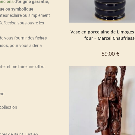
anciens
d’origine garantie
,
ique ou symbolique
.
ateur éclairé ou simplement
Collection
vous ouvre les
Vase en porcelaine de Limoges
four – Marcel Chaufriass
 de vous fournir des
fiches
isés
, pour vous aider à
59,00
€
er et me faire une
offre
.
gne
collection
près de Saint Just en