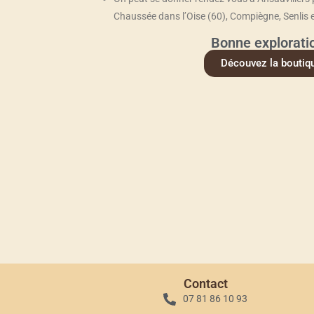
Chaussée dans l’Oise (60), Compiègne, Senlis 
Bonne exploratio
Découvez la boutiq
Contact
07 81 86 10 93