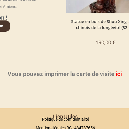
et Amiens.
n !
Statue en bois de Shou Xing 
ue
chinois de la longévité (52
190,00
€
Vous pouvez imprimer la carte de visite
ici
Lien Utiles
Politique de confidentialité
Mentions légales RC : 434737656